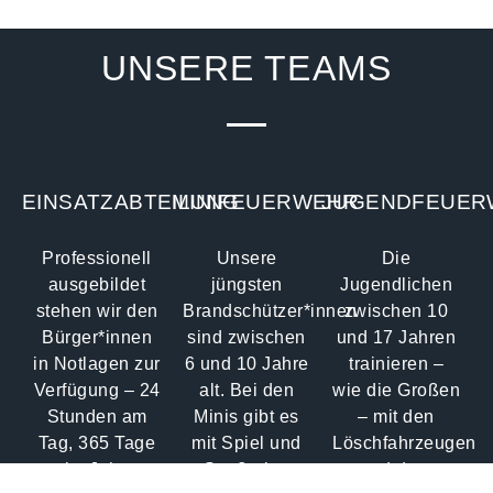
UNSERE TEAMS
EINSATZABTEILUNG
MINIFEUERWEHR
JUGENDFEUER
Professionell
Unsere
Die
ausgebildet
jüngsten
Jugendlichen
stehen wir den
Brandschützer*innen
zwischen 10
Bürger*innen
sind zwischen
und 17 Jahren
in Notlagen zur
6 und 10 Jahre
trainieren –
Verfügung – 24
alt. Bei den
wie die Großen
Stunden am
Minis gibt es
– mit den
Tag, 365 Tage
mit Spiel und
Löschfahrzeugen
im Jahr.
Spaß eine
und dem