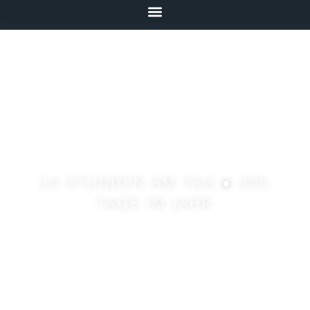
DEINE FEUERWEHR -
FÜR DICH IM EINSATZ
24 STUNDEN AM TAG ● 365
TAGE IM JAHR